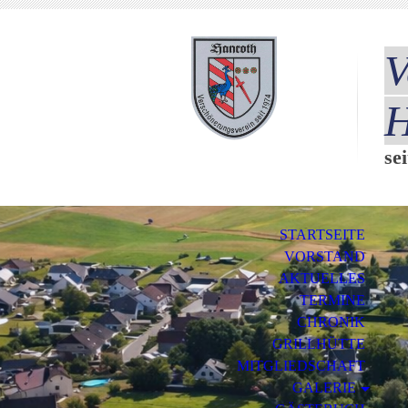
V
H
se
STARTSEITE
VORSTAND
AKTUELLES
TERMINE
CHRONIK
GRILLHÜTTE
MITGLIEDSCHAFT
GALERIE